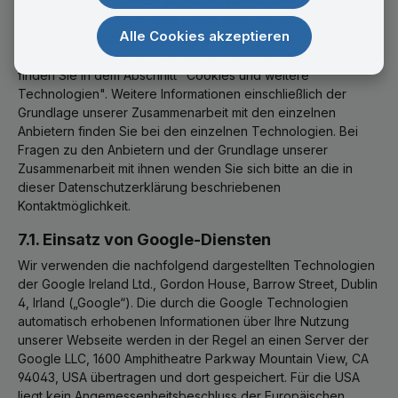
der jeweiligen Technologie durch uns werden die in diesem
Zusammenhang erhobenen Daten gelöscht. Sie können Ihre
Alle Cookies akzeptieren
Einwilligung jederzeit mit Wirkung für die Zukunft widerrufen.
Weitere Informationen zu Ihren Widerrufsmöglichkeiten
finden Sie in dem Abschnitt "Cookies und weitere
Technologien". Weitere Informationen einschließlich der
Grundlage unserer Zusammenarbeit mit den einzelnen
Anbietern finden Sie bei den einzelnen Technologien. Bei
Fragen zu den Anbietern und der Grundlage unserer
Zusammenarbeit mit ihnen wenden Sie sich bitte an die in
dieser Datenschutzerklärung beschriebenen
Kontaktmöglichkeit.
7.1. Einsatz von Google-Diensten
Wir verwenden die nachfolgend dargestellten Technologien
der Google Ireland Ltd., Gordon House, Barrow Street, Dublin
4, Irland („Google“). Die durch die Google Technologien
automatisch erhobenen Informationen über Ihre Nutzung
unserer Webseite werden in der Regel an einen Server der
Google LLC, 1600 Amphitheatre Parkway Mountain View, CA
94043, USA übertragen und dort gespeichert. Für die USA
liegt kein Angemessenheitsbeschluss der Europäischen