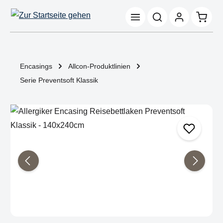
Zum Hauptinhalt springen
Waren
Encasings
Allcon-Produktlinien
Serie Preventsoft Klassik
Bildergalerie überspringen