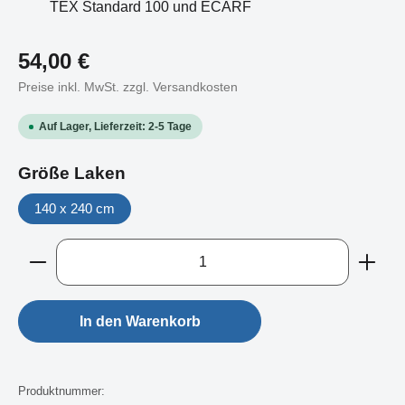
TEX Standard 100 und ECARF
54,00 €
Regulärer Preis:
Preise inkl. MwSt. zzgl. Versandkosten
Auf Lager, Lieferzeit: 2-5 Tage
auswählen
Größe Laken
140 x 240 cm
Produkt Anzahl: Gib den gewünschten Wert ein oder b
In den Warenkorb
Produktnummer: