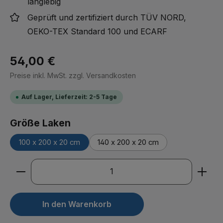
langlebig
Geprüft und zertifiziert durch TÜV NORD,
OEKO-TEX Standard 100 und ECARF
54,00 €
Regulärer Preis:
Preise inkl. MwSt. zzgl. Versandkosten
Auf Lager, Lieferzeit: 2-5 Tage
auswählen
Größe Laken
100 x 200 x 20 cm
140 x 200 x 20 cm
Produkt Anzahl: Gib den gewünschten Wert ein ode
In den Warenkorb