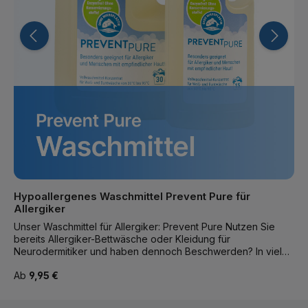
Hypoallergenes Waschmittel Prevent Pure für
Allergiker
Unser Waschmittel für Allergiker: Prevent Pure Nutzen Sie
bereits Allergiker-Bettwäsche oder Kleidung für
Neurodermitiker und haben dennoch Beschwerden? In vielen
Fällen liegt die Ursache nicht in den Textilien, sondern im
Regulärer Preis:
Ab
9,95 €
verwendeten Waschmittel. Enthält dieses hautreizende oder
allergieauslösende Stoffe, können Rückstände in der
Wäsche die Haut weiterhin belasten. Mit Prevent Pure, dem