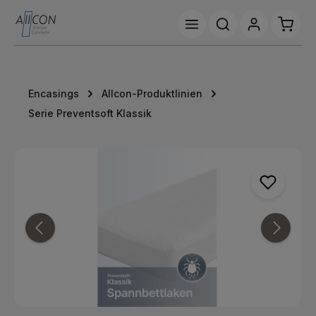
Zum Hauptinhalt springen
Waren
Encasings
Allcon-Produktlinien
Serie Preventsoft Klassik
Bildergalerie überspringen