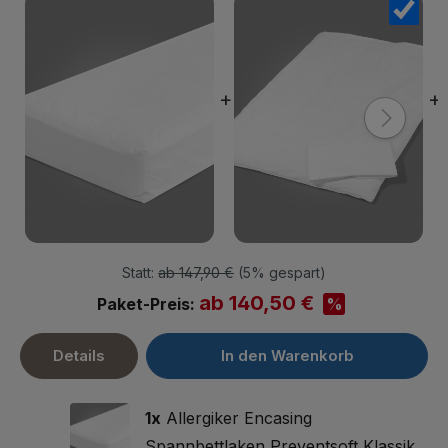
+
+
Statt:
ab 147,90 €
(
5%
gespart)
ab 140,50 €
%
Paket-Preis:
Details
In den Warenkorb
1x
Allergiker Encasing
Spannbettlaken Preventsoft Klassik