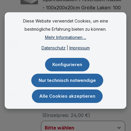
- 100x200x20cm Größe Laken: 100
x 200 x 20 cm
Diese Website verwendet Cookies, um eine
(Einzelpreis:
54,00 €
)
bestmögliche Erfahrung bieten zu können.
Mehr Informationen ...
1x
Allergiker Encasing
Bettdeckenbezug Preventsoft
Datenschutz
|
Impressum
Klassik - allergendicht - milbendicht
(Einzelpreis:
42,00 €
)
Konfigurieren
Nur technisch notwendige
1x
Allergiker Encasing Kissenbezug
Alle Cookies akzeptieren
Preventsoft Klassik - allergendicht -
milbendicht
(Einzelpreis:
24,00 €
)