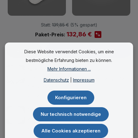
Statt:
139,85 €
(
5%
gespart)
132,86 €
%
Paket-Preis:
Details
In den Warenkorb
Diese Website verwendet Cookies, um eine
bestmögliche Erfahrung bieten zu können.
Mehr Informationen ...
1x
Allergiker Prevent Dream Sommer-
Bettdecke - 135x200cm Bettdeckengröße:
Datenschutz
|
Impressum
135 x 200 cm
(Einzelpreis:
99,95 €
)
Konfigurieren
1x
Allergiker Prevent Dream Kissen -
Nur technisch notwendige
allergendicht - milbendicht
(Einzelpreis:
39,90 €
)
Alle Cookies akzeptieren