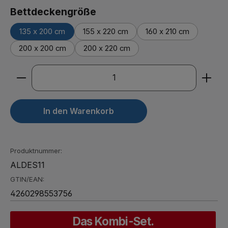
auswählen
Bettdeckengröße
135 x 200 cm
155 x 220 cm
160 x 210 cm
200 x 200 cm
200 x 220 cm
Produkt Anzahl: Gib den gewünschten Wert ein ode
In den Warenkorb
Produktnummer:
ALDES11
GTIN/EAN:
4260298553756
Das Kombi-Set.