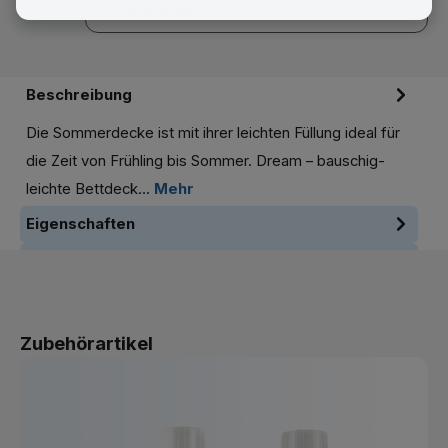
Beschreibung
Die Sommerdecke ist mit ihrer leichten Füllung ideal für
die Zeit von Frühling bis Sommer. Dream – bauschig-
leichte Bettdeck…
Mehr
Eigenschaften
Pflegehinweise
Produktgalerie überspringen
Zubehörartikel