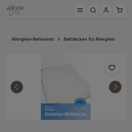
Zum Hauptinhalt springen
Waren
Allergiker-Bettwaren
Bettdecken für Allergiker
Bildergalerie überspringen