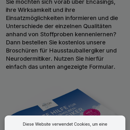
Sie möchten sich vorab über Encasings,
ihre Wirksamkeit und ihre
Einsatzmöglichkeiten informieren und die
Unterschiede der einzelnen Qualitäten
anhand von Stoffproben kennenlernen?
Dann bestellen Sie kostenlos unsere
Broschüren für Hausstauballergiker und
Neurodermitiker. Nutzen Sie hierfür
einfach das unten angezeigte Formular.
Diese Website verwendet Cookies, um eine