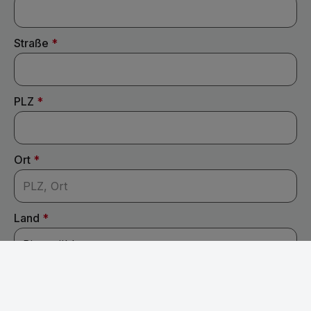
Straße
*
PLZ
*
Ort
*
Land
*
E-Mail