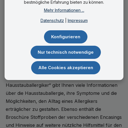
bestmögliche Erfahrung bieten zu können.
Mehr Informationen ...
Datenschutz
|
Impressum
Konfigurieren
Nur technisch notwendige
Informationsbroschüre für
Hausstauballergiker
Alle Cookies akzeptieren
Unsere Broschüre „Erste Hilfe für
Hausstauballergiker“ gibt Ihnen viele Informationen
über die Hausstauballergie, ihre Symptome und die
Möglichkeiten, den Alltag eines Allergikers
erträglicher zu gestalten. Ebenso enthält die
Broschüre Stoffproben der verschiedenen Encasings
und Hinweise auf weitere nützliche Hilfsmittel für den